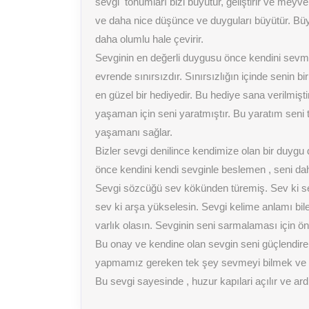
sevgi tohumları bizi büyütür, geliştirir ve meyve
ve daha nice düşünce ve duyguları büyütür. Büy
daha olumlu hale çevirir.
Sevginin en değerli duygusu önce kendini sevme
evrende sınırsızdır. Sınırsızlığın içinde senin 
en güzel bir hediyedir. Bu hediye sana verilm
yaşaman için seni yaratmıştır. Bu yaratım seni
yaşamanı sağlar.
Bizler sevgi denilince kendimize olan bir duyg
önce kendini kendi sevginle beslemen , seni daha
Sevgi sözcüğü sev kökünden türemiş. Sev ki sevi
sev ki arşa yükselesin. Sevgi kelime anlamı bil
varlık olasın. Sevginin seni sarmalaması için
Bu onay ve kendine olan sevgin seni güçlendir
yapmamız gereken tek şey sevmeyi bilmek ve
Bu sevgi sayesinde , huzur kapılari açılır ve a